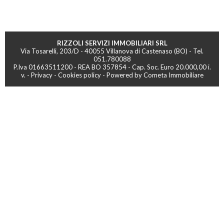
RIZZOLI SERVIZI IMMOBILIARI SRL
Via Tosarelli, 203/D - 40055 Villanova di Castenaso (BO) - Tel.
051.780088
P.Iva 01663511200 - REA BO 357854 - Cap. Soc. Euro 20.000,00 i.
v. -
Privacy
-
Cookies policy
-
Powered by Cometa Immobiliare