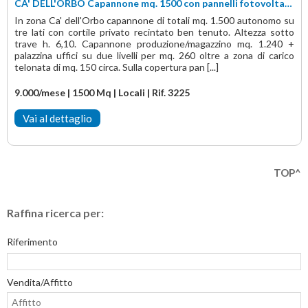
CA' DELL'ORBO Capannone mq. 1500 con pannelli fotovoltaico 50 KW
In zona Ca' dell'Orbo capannone di totali mq. 1.500 autonomo su
tre lati con cortile privato recintato ben tenuto. Altezza sotto
trave h. 6,10. Capannone produzione/magazzino mq. 1.240 +
palazzina uffici su due livelli per mq. 260 oltre a zona di carico
telonata di mq. 150 circa. Sulla copertura pan [...]
9.000/mese | 1500 Mq | Locali | Rif. 3225
Vai al dettaglio
TOP^
Raffina ricerca per:
Riferimento
Vendita/Affitto